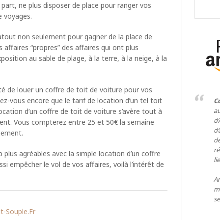
tre part, ne plus disposer de place pour ranger vos
de voyages.
un atout non seulement pour gagner de la place de
affaires “propres” des affaires qui ont plus
position au sable de plage, à la terre, à la neige, à la
ité de louer un coffre de toit de voiture pour vos
-vous encore que le tarif de location d’un tel toit
Co
a
location d’un coffre de toit de voiture s’avère tout à
d
ment. Vous compterez entre 25 et 50€ la semaine
d’
ngement.
de
ré
 plus agréables avec la simple location d’un coffre
li
ussi empêcher le vol de vos affaires, voilà l’intérêt de
Am
ma
se
t-Souple.fr