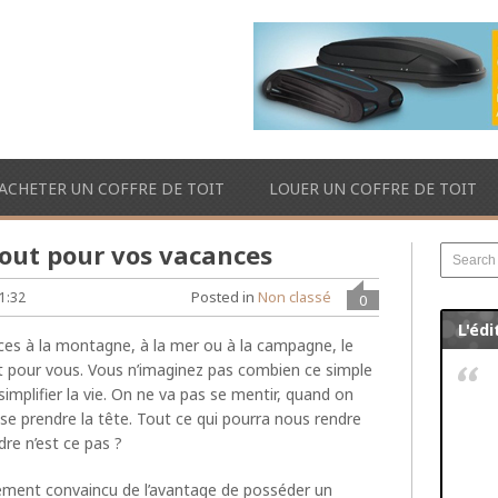
ACHETER UN COFFRE DE TOIT
LOUER UN COFFRE DE TOIT
atout pour vos vacances
Posted in
Non classé
1:32
0
L'édi
ces à la montagne, à la mer ou à la campagne, le
out pour vous. Vous n’imaginez pas combien ce simple
mplifier la vie. On ne va pas se mentir, quand on
se prendre la tête. Tout ce qui pourra nous rendre
re n’est ce pas ?
tement convaincu de l’avantage de posséder un